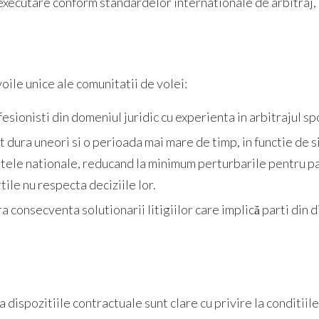
n executare conform standardelor internationale de arbitraj
ile unice ale comunitatii de volei:
esionisti din domeniul juridic cu experienta in arbitrajul sp
dura uneori si o perioada mai mare de timp, in functie de sit
ntele nationale, reducand la minimum perturbarile pentru 
ile nu respecta deciziile lor.
 consecventa solutionarii litigiilor care implică parti din di
 dispozitiile contractuale sunt clare cu privire la conditiil