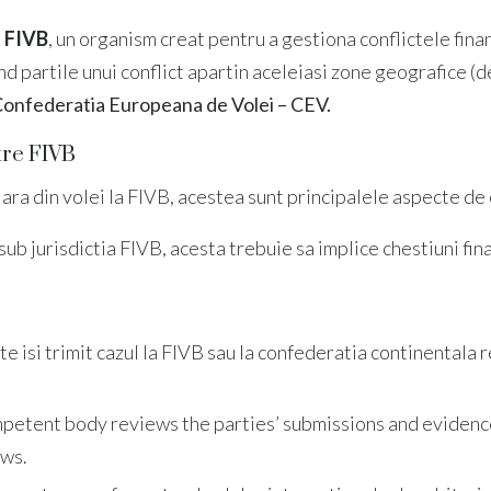
l FIVB
, un organism creat pentru a gestiona conflictele financ
nd partile unui conflict apartin aceleiasi zone geografice (
onfederatia Europeana de Volei – CEV.
atre FIVB
ara din volei la FIVB, acestea sunt principalele aspecte de c
 sub jurisdictia FIVB, acesta trebuie sa implice chestiuni fi
te isi trimit cazul la FIVB sau la confederatia continentala
mpetent body reviews the parties’ submissions and evidence
aws.