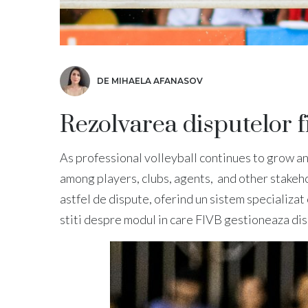
DE MIHAELA AFANASOV
Rezolvarea disputelor fi
As professional volleyball continues to grow an
among players, clubs, agents, and other stakeh
astfel de dispute, oferind un sistem specializat
stiti despre modul in care FIVB gestioneaza disp