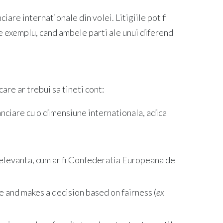
iare internationale din volei. Litigiile pot fi
de exemplu, cand ambele parti ale unui diferend
are ar trebui sa tineti cont:
nanciare cu o dimensiune internationala, adica
 relevanta, cum ar fi Confederatia Europeana de
 and makes a decision based on fairness (
ex