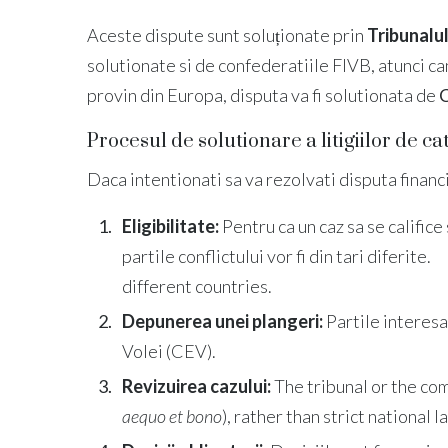
Aceste dispute sunt soluționate prin
Tribunalu
solutionate si de confederatiile FIVB, atunci ca
provin din Europa, disputa va fi solutionata de
C
Procesul de solutionare a litigiilor de c
Daca intentionati sa va rezolvati disputa financi
Eligibilitate:
Pentru ca un caz sa se califice
partile conflictului vor fi din tari diferite.
different countries.
Depunerea unei plangeri:
Partile interesa
Volei (CEV).
Revizuirea cazului:
The tribunal or the co
aequo et bono
), rather than strict national l