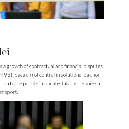
lei
s a growth of contractual and financial disputes
(FIVB)
joaca un rol central in solutionarea unor
tru toate partile implicate. Iata ce trebuie sa
st sport.