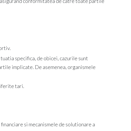
, asigurand conformitatea de catre toate partile
ortiv.
uatia specifica, de obicei, cazurile sunt
partile implicate. De asemenea, organismele
ferite tari.
e financiare si mecanismele de solutionare a