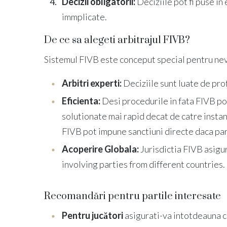
Decizii obligatorii:
Deciziile pot fi puse i
immplicate.
De ce sa alegeti arbitrajul FIVB?
Sistemul FIVB este conceput special pentru nevo
Arbitri experti:
Deciziile sunt luate de prof
Eficienta:
Desi procedurile in fata FIVB pot 
solutionate mai rapid decat de catre insta
FIVB pot impune sanctiuni directe daca part
Acoperire Globala:
Jurisdictia FIVB asigura
involving parties from different countries.
Recomandări pentru partile interesate
Pentru jucători
asigurati-va intotdeauna ca