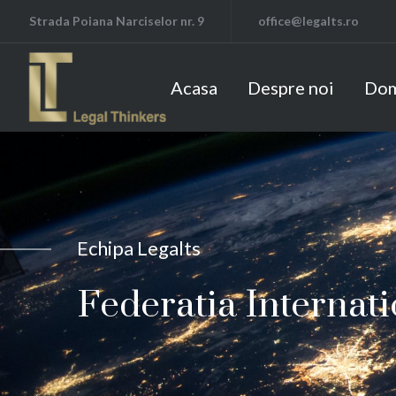
Strada Poiana Narciselor nr. 9
office@legalts.ro
Acasa
Despre noi
Dom
Echipa Legalts
Federatia Internati